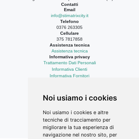
Contatti
Email
info@stimatrixcity.it
Telefono
0376 263305
Cellulare
375 7817858
Assistenza tecnica
Assistenza tecnica
Informativa privacy
Trattamento Dati Personali
Informativa Clienti
Informativa Fornitori
Informativa Curriculum Vitae
Aggiornamenti sempre con te
LinkedIn
Noi usiamo i cookies
Facebook Ricerca Compravendite
Facebook Catasto Fabbricati Terreni
Noi usiamo i cookies e altre
Instagram
tecniche di tracciamento per
YouTube
migliorare la tua esperienza di
navigazione nel nostro sito, per