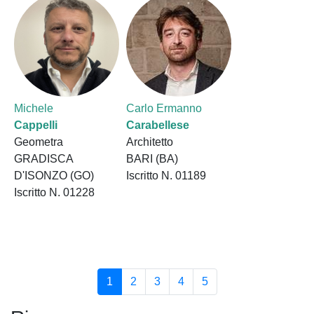
Michele
Carlo Ermanno
Cappelli
Carabellese
Geometra
Architetto
GRADISCA
BARI (BA)
D'ISONZO (GO)
Iscritto N. 01189
Iscritto N. 01228
1
2
3
4
5