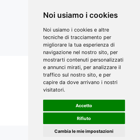
Aggiornamenti sempre con te
LinkedIn
Noi usiamo i cookies
Facebook Ricerca Compravendite
Facebook Catasto Fabbricati Terreni
Noi usiamo i cookies e altre
Instagram
tecniche di tracciamento per
YouTube
migliorare la tua esperienza di
navigazione nel nostro sito, per
mostrarti contenuti personalizzati
e annunci mirati, per analizzare il
Siti correlati
traffico sul nostro sito, e per
STIMATRIX.it
capire da dove arrivano i nostri
visitatori.
forMaps.it
perCorsidiEstimo.it
Accetto
E-Valuations.org
Rifiuto
Cambia le mie impostazioni
©
STIMATRIX
® 2025