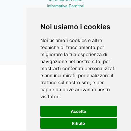
Informativa Fornitori
Informativa Curriculum Vitae
Aggiornamenti sempre con te
LinkedIn
Noi usiamo i cookies
Facebook Ricerca Compravendite
Facebook Catasto Fabbricati Terreni
Noi usiamo i cookies e altre
Instagram
tecniche di tracciamento per
YouTube
migliorare la tua esperienza di
navigazione nel nostro sito, per
mostrarti contenuti personalizzati
e annunci mirati, per analizzare il
Siti correlati
traffico sul nostro sito, e per
STIMATRIX.it
capire da dove arrivano i nostri
visitatori.
forMaps.it
perCorsidiEstimo.it
Accetto
E-Valuations.org
Rifiuto