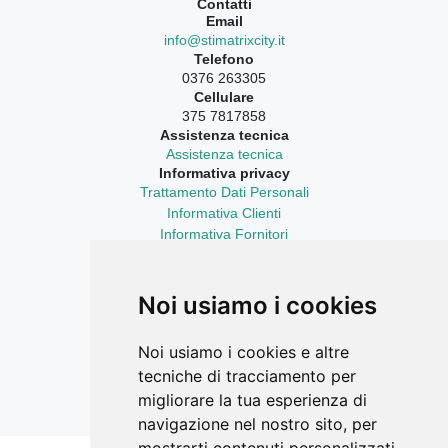
Contatti
Email
info@stimatrixcity.it
Telefono
0376 263305
Cellulare
375 7817858
Assistenza tecnica
Assistenza tecnica
Informativa privacy
Trattamento Dati Personali
Informativa Clienti
Informativa Fornitori
Informativa Curriculum Vitae
Aggiornamenti sempre con te
LinkedIn
Noi usiamo i cookies
Facebook Ricerca Compravendite
Facebook Catasto Fabbricati Terreni
Noi usiamo i cookies e altre
Instagram
tecniche di tracciamento per
YouTube
migliorare la tua esperienza di
navigazione nel nostro sito, per