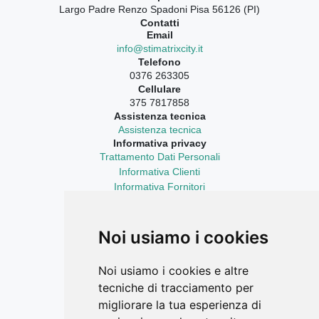
Largo Padre Renzo Spadoni Pisa 56126 (PI)
Contatti
Email
info@stimatrixcity.it
Telefono
0376 263305
Cellulare
375 7817858
Assistenza tecnica
Assistenza tecnica
Informativa privacy
Trattamento Dati Personali
Informativa Clienti
Informativa Fornitori
Informativa Curriculum Vitae
Aggiornamenti sempre con te
LinkedIn
Noi usiamo i cookies
Facebook Ricerca Compravendite
Facebook Catasto Fabbricati Terreni
Noi usiamo i cookies e altre
Instagram
tecniche di tracciamento per
YouTube
migliorare la tua esperienza di