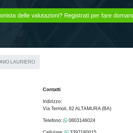
onista delle valutazioni? Registrati per fare domand
NIO LAURIERO
Contatti
Indirizzo:
Via Termoli, 82 ALTAMURA (BA)
Telefono:
0803146024
Cellulare:
3397180015