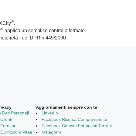
®
XCity
.
®
y
applica un semplice controllo formale.
di notorietà - del DPR n.445/2000
rivacy
Aggiornamenti sempre con te
 Dati Personali
LinkedIn
Clienti
Facebook Ricerca Compravendite
Fornitori
Facebook Catasto Fabbricati Terreni
 Curriculum Vitae
Instagram