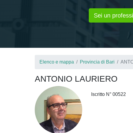
Sei un professi
Elenco e mappa
Provincia di Bari
ANTO
ANTONIO LAURIERO
Iscritto N° 00522