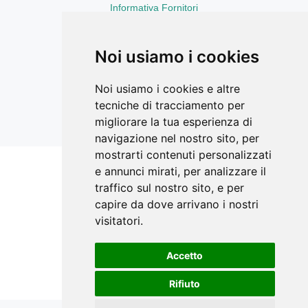
Informativa Fornitori
Informativa Curriculum Vitae
Aggiornamenti sempre con te
LinkedIn
Noi usiamo i cookies
Facebook Ricerca Compravendite
Facebook Catasto Fabbricati Terreni
Noi usiamo i cookies e altre
Instagram
tecniche di tracciamento per
YouTube
migliorare la tua esperienza di
navigazione nel nostro sito, per
mostrarti contenuti personalizzati
e annunci mirati, per analizzare il
Siti correlati
traffico sul nostro sito, e per
STIMATRIX.it
capire da dove arrivano i nostri
visitatori.
forMaps.it
perCorsidiEstimo.it
Accetto
E-Valuations.org
Rifiuto