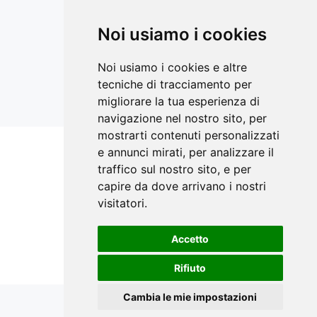
Aggiornamenti sempre con te
LinkedIn
Noi usiamo i cookies
Facebook Ricerca Compravendite
Facebook Catasto Fabbricati Terreni
Noi usiamo i cookies e altre
Instagram
tecniche di tracciamento per
YouTube
migliorare la tua esperienza di
navigazione nel nostro sito, per
mostrarti contenuti personalizzati
e annunci mirati, per analizzare il
Siti correlati
traffico sul nostro sito, e per
STIMATRIX.it
capire da dove arrivano i nostri
visitatori.
forMaps.it
perCorsidiEstimo.it
Accetto
E-Valuations.org
Rifiuto
Cambia le mie impostazioni
©
STIMATRIX
® 2025