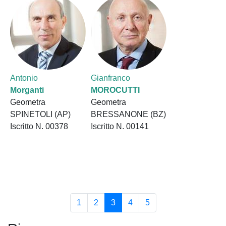
Antonio
Gianfranco
Morganti
MOROCUTTI
Geometra
Geometra
SPINETOLI (AP)
BRESSANONE (BZ)
Iscritto N. 00378
Iscritto N. 00141
1
2
3
4
5