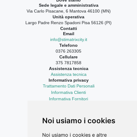
Sede legale e amministrativa
Via Carlo Pisacane, 6 Mantova 46100 (MN)
Unità operativa
Largo Padre Renzo Spadoni Pisa 56126 (PI)
Contatti
Email
info@stimatrixcity.it
Telefono
0376 263305
Cellulare
375 7817858
Assistenza tecnica
Assistenza tecnica
Informativa privacy
Trattamento Dati Personali
Informativa Clienti
Informativa Fornitori
Informativa Curriculum Vitae
Aggiornamenti sempre con te
LinkedIn
Noi usiamo i cookies
Facebook Ricerca Compravendite
Facebook Catasto Fabbricati Terreni
Noi usiamo i cookies e altre
Instagram