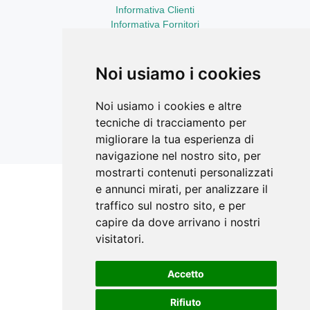
Informativa Clienti
Informativa Fornitori
Informativa Curriculum Vitae
Aggiornamenti sempre con te
LinkedIn
Noi usiamo i cookies
Facebook Ricerca Compravendite
Facebook Catasto Fabbricati Terreni
Noi usiamo i cookies e altre
Instagram
tecniche di tracciamento per
YouTube
migliorare la tua esperienza di
navigazione nel nostro sito, per
mostrarti contenuti personalizzati
e annunci mirati, per analizzare il
Siti correlati
traffico sul nostro sito, e per
STIMATRIX.it
capire da dove arrivano i nostri
visitatori.
forMaps.it
perCorsidiEstimo.it
Accetto
E-Valuations.org
Rifiuto