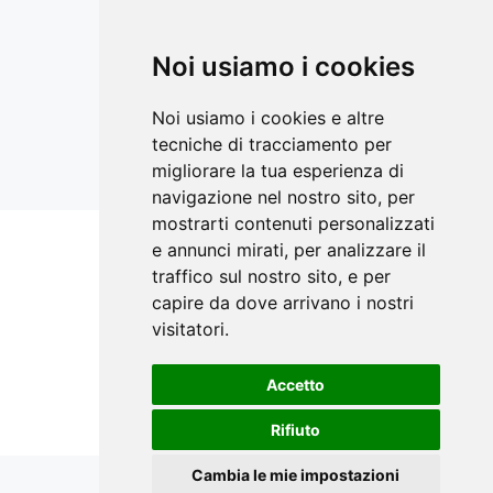
Informativa Curriculum Vitae
Aggiornamenti sempre con te
LinkedIn
Noi usiamo i cookies
Facebook Ricerca Compravendite
Facebook Catasto Fabbricati Terreni
Noi usiamo i cookies e altre
Instagram
tecniche di tracciamento per
YouTube
migliorare la tua esperienza di
navigazione nel nostro sito, per
mostrarti contenuti personalizzati
e annunci mirati, per analizzare il
Siti correlati
traffico sul nostro sito, e per
STIMATRIX.it
capire da dove arrivano i nostri
visitatori.
forMaps.it
perCorsidiEstimo.it
Accetto
E-Valuations.org
Rifiuto
Cambia le mie impostazioni