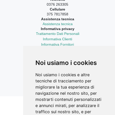
0376 263305
Cellulare
375 7817858
Assistenza tecnica
Assistenza tecnica
Informativa privacy
Trattamento Dati Personali
Informativa Clienti
Informativa Fornitori
Informativa Curriculum Vitae
Aggiornamenti sempre con te
LinkedIn
Noi usiamo i cookies
Facebook Ricerca Compravendite
Facebook Catasto Fabbricati Terreni
Noi usiamo i cookies e altre
Instagram
tecniche di tracciamento per
YouTube
migliorare la tua esperienza di
navigazione nel nostro sito, per
mostrarti contenuti personalizzati
e annunci mirati, per analizzare il
Siti correlati
traffico sul nostro sito, e per