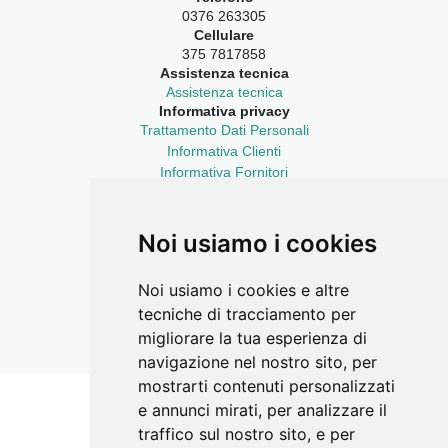
0376 263305
Cellulare
375 7817858
Assistenza tecnica
Assistenza tecnica
Informativa privacy
Trattamento Dati Personali
Informativa Clienti
Informativa Fornitori
Informativa Curriculum Vitae
Aggiornamenti sempre con te
LinkedIn
Noi usiamo i cookies
Facebook Ricerca Compravendite
Facebook Catasto Fabbricati Terreni
Noi usiamo i cookies e altre
Instagram
tecniche di tracciamento per
YouTube
migliorare la tua esperienza di
navigazione nel nostro sito, per
mostrarti contenuti personalizzati
e annunci mirati, per analizzare il
Siti correlati
traffico sul nostro sito, e per